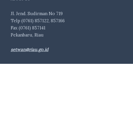
Jl. Jend. Sudirman No 719
Telp (0761) 857122, 857166
Fax (0761) 857141
Pekanbaru, Riau
setwan@riau.go.id