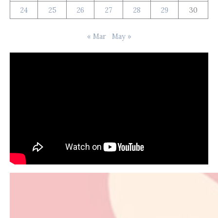
24
25
26
27
28
29
30
« Mar
May »