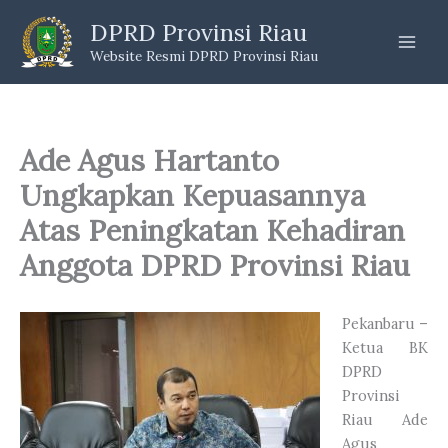
Skip
DPRD Provinsi Riau
to
Website Resmi DPRD Provinsi Riau
content
Ade Agus Hartanto
Ungkapkan Kepuasannya
Atas Peningkatan Kehadiran
Anggota DPRD Provinsi Riau
Pekanbaru –
Ketua BK
DPRD
Provinsi
Riau Ade
Agus