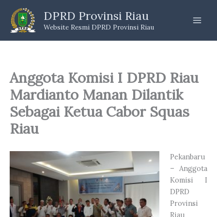
Skip
DPRD Provinsi Riau
to
Website Resmi DPRD Provinsi Riau
content
Anggota Komisi I DPRD Riau
Mardianto Manan Dilantik
Sebagai Ketua Cabor Squas
Riau
Pekanbaru
– Anggota
Komisi I
DPRD
Provinsi
Riau