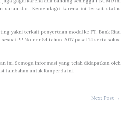
ilid juga gagal karena ada banding sehingga 1 BUMD ini
 saran dari Kemendagri karena ini terkait status
ing yakni terkait penyertaan modal ke PT. Bank Riau
sesuai PP Nomor 54 tahun 2017 pasal 14 serta solusi
n ini. Semoga informasi yang telah didapatkan oleh
si tambahan untuk Ranperda ini.
Next Post
→