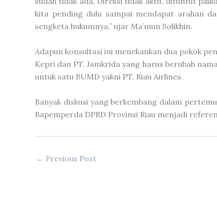
sudah tidak ada, Direksi tidak aktif, dituntut pa
kita pending dulu sampai mendapat arahan dan
sengketa hukumnya,” ujar Ma’mun Solikhin.
Adapun konsultasi ini menekankan dua pokok pent
Kepri dan PT. Jamkrida yang harus berubah nama 
untuk satu BUMD yakni PT. Riau Airlines.
Banyak diskusi yang berkembang dalam pertemua
Bapemperda DPRD Provinsi Riau menjadi referen
←
Previous Post