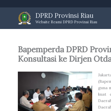
Skip
to
DPRD Provinsi Riau
content
Website Resmi DPRD Provinsi Riau
Bapemperda DPRD Provin
Konsultasi ke Dirjen Otd
Jakar
(Bapem
guna m
kuat 
Daera
Daera