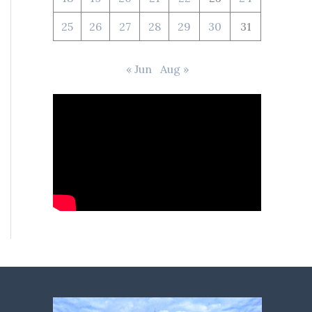
25
26
27
28
29
30
31
« Jun
Aug »