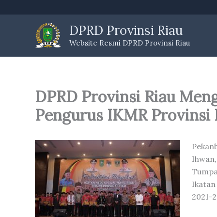
Skip
to
DPRD Provinsi Riau
content
Website Resmi DPRD Provinsi Riau
DPRD Provinsi Riau Meng
Pengurus IKMR Provinsi 
Pekanb
Ihwan,
Tumpal
Ikatan
2021-2