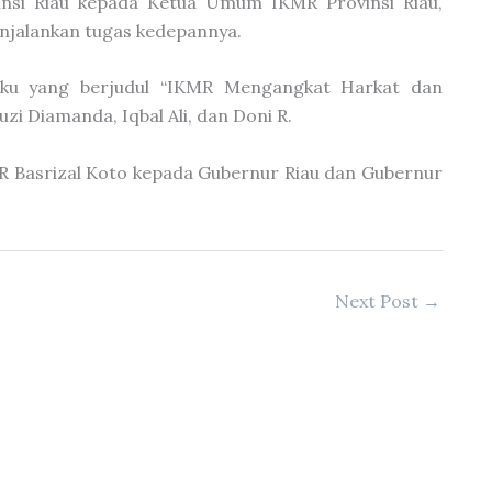
nsi Riau kepada Ketua Umum IKMR Provinsi Riau,
njalankan tugas kedepannya.
 buku yang berjudul “IKMR Mengangkat Harkat dan
uzi Diamanda, Iqbal Ali, dan Doni R.
R Basrizal Koto kepada Gubernur Riau dan Gubernur
Next Post
→