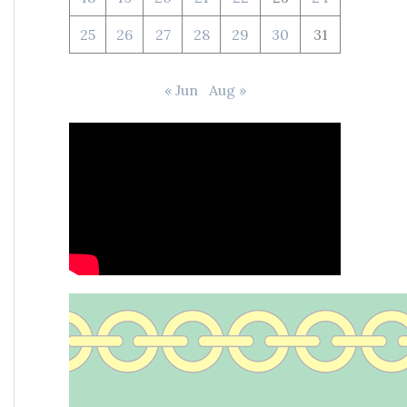
25
26
27
28
29
30
31
« Jun
Aug »